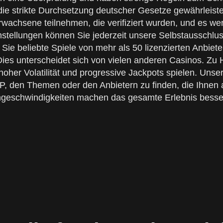
ie strikte Durchsetzung deutscher Gesetze gewährleist
Erwachsene teilnehmen, die verifiziert wurden, und es we
einstellungen können Sie jederzeit unsere Selbstausschlu
ie beliebte Spiele von mehr als 50 lizenzierten Anbiete
Dies unterscheidet sich von vielen anderen Casinos. Zu
hoher Volatilität und progressive Jackpots spielen. Unse
TP, den Themen oder den Anbietern zu finden, die Ihnen
ehgeschwindigkeiten machen das gesamte Erlebnis besse