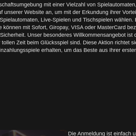
chaftsumgebung mit einer Vielzahl von Spielautomaten
f unserer Website an, um mit der Erkundung ihrer Vortei
pielautomaten, Live-Spielen und Tischspielen wählen. 
ie können mit Sofort, Giropay, VISA oder MasterCard be
L-Sicherheit. Unser besonderes Willkommensangebot ist 
tollen Zeit beim Glücksspiel sind. Diese Aktion richtet si
nzahlungsspiele erhalten, um das Beste aus Ihrer erste
Die Anmeldung ist einfach und