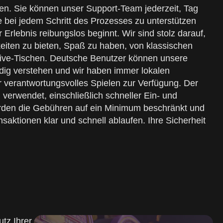
en. Sie können unser Support-Team jederzeit, Tag
 bei jedem Schritt des Prozesses zu unterstützen
r Erlebnis reibungslos beginnt. Wir sind stolz darauf,
eiten zu bieten, Spaß zu haben, von klassischen
-Live-Tischen. Deutsche Benutzer können unsere
ndig verstehen und wir haben immer lokalen
 verantwortungsvolles Spielen zur Verfügung. Der
 verwendet, einschließlich schneller Ein- und
den die Gebühren auf ein Minimum beschränkt und
ansaktionen klar und schnell ablaufen. Ihre Sicherheit
tz Ihrer