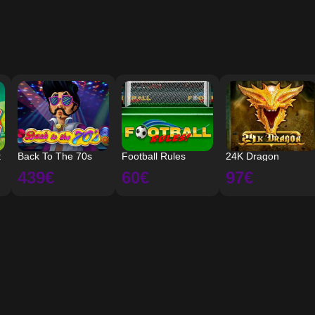
t
Back To The 70s
Football Rules
24K Dragon
439€
60€
97€