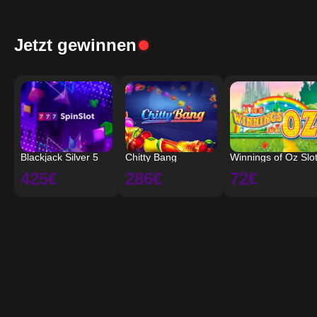
Zahlungsmethoden und Transaktionsgeschwindigkeit
Verantwortungsvolle Gaming-Unterstützung
Jetzt gewinnen
8 Ball
314€
Chitty Bang
Winnings of Oz Slo
286€
72€