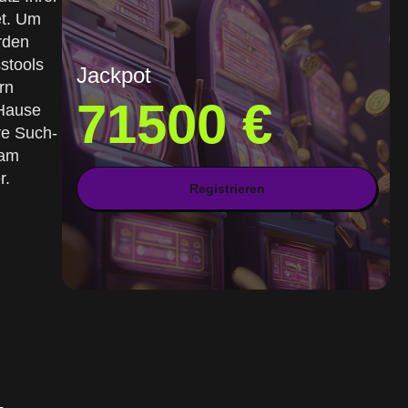
et. Um
rden
sstools
Jackpot
rn
71500 €
 Hause
re Such-
 am
r.
Registrieren