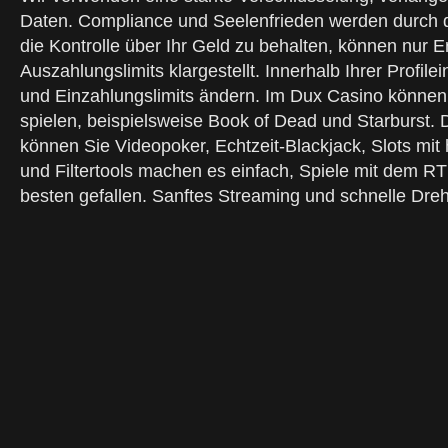
Daten. Compliance und Seelenfrieden werden durch d
die Kontrolle über Ihr Geld zu behalten, können nur 
Auszahlungslimits klargestellt. Innerhalb Ihrer Profil
und Einzahlungslimits ändern. Im Dux Casino können S
spielen, beispielsweise Book of Dead und Starburst. 
können Sie Videopoker, Echtzeit-Blackjack, Slots mit 
und Filtertools machen es einfach, Spiele mit dem R
besten gefallen. Sanftes Streaming und schnelle Dr