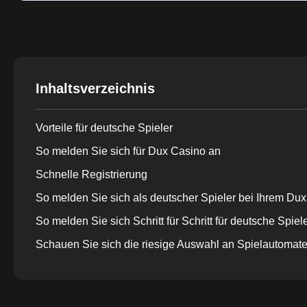
Inhaltsverzeichnis
Vorteile für deutsche Spieler
So melden Sie sich für Dux Casino an
Schnelle Registrierung
So melden Sie sich als deutscher Spieler bei Ihrem Du
So melden Sie sich Schritt für Schritt für deutsche Spiel
Schauen Sie sich die riesige Auswahl an Spielautomat
Tischspiele und Live-Dealer
Regelmäßige Aktionen: Freispiele, Cashback und Turni